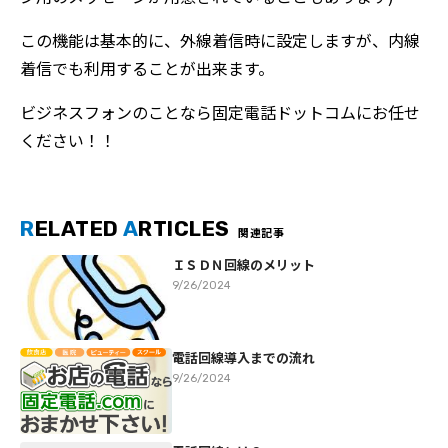
この機能は基本的に、外線着信時に設定しますが、内線
着信でも利用することが出来ます。
ビジネスフォンのことなら固定電話ドットコムにお任せ
ください！！
R
ELATED
A
RTICLES
関連記事
ＩＳＤＮ回線のメリット
9/26/2024
電話回線導入までの流れ
9/26/2024