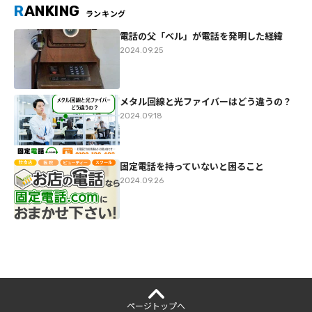
R
ANKING
ランキング
電話の父「ベル」が電話を発明した経緯
2024.09.25
メタル回線と光ファイバーはどう違うの？
2024.09.18
固定電話を持っていないと困ること
2024.09.26
ページ
トップへ