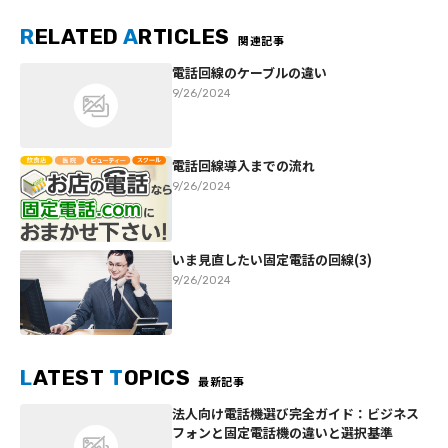
R
ELATED
A
RTICLES
関連記事
電話回線のケーブルの違い
9/26/2024
電話回線導入までの流れ
9/26/2024
いま見直したい固定電話の回線(3)
9/26/2024
L
ATEST
T
OPICS
最新記事
法人向け電話機選び完全ガイド：ビジネス
フォンと固定電話機の違いと選択基準