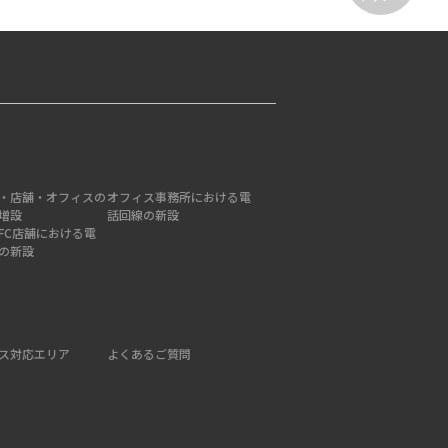
・店舗・オフィスの
オフィス事務所における電
増設
話回線の新設
FC店舗における電
の新設
ス対応エリア
よくあるご質問