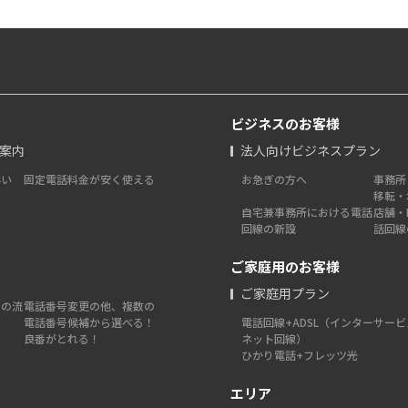
ビジネスのお客様
ご案内
法人向けビジネスプラン
早い
固定電話料金が安く使える
お急ぎの方へ
事務所
移転・
自宅兼事務所における電話
店舗・
回線の新設
話回線
ご家庭用のお客様
ご家庭用プラン
での流
電話番号変更の他、複数の
電話番号候補から選べる！
電話回線+ADSL（インター
サービ
良番がとれる！
ネット回線）
ひかり電話+フレッツ光
エリア