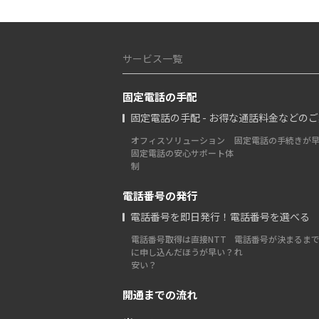
サービス一覧
固定電話の手配
固定電話の手配 - お得な通話料金などの
オフィスソリューション
固定電話の手続きが
固定電話の安心サポート体
制
電話番号の発行
電話番号を即日発行！電話番号を選べる
電話番号取得は直接NTT
電話番号が決まるま
に申し込んだほうが早い？
れ
安い？
開通までの流れ