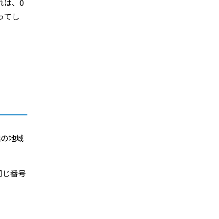
れは、0
ってし
話の地域
。
同じ番号