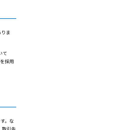
ありま
いて
号を採用
です。な
、取引先