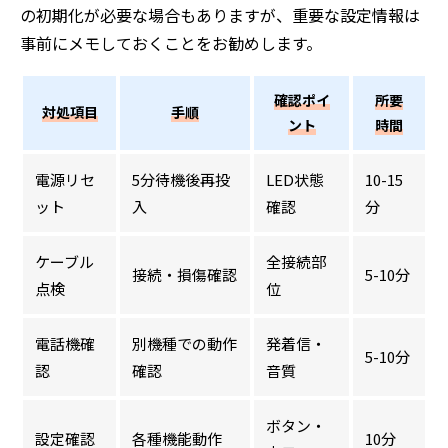
の初期化が必要な場合もありますが、重要な設定情報は
事前にメモしておくことをお勧めします。
確認ポイ
所要
対処項目
手順
ント
時間
電源リセ
5分待機後再投
LED状態
10-15
ット
入
確認
分
ケーブル
全接続部
接続・損傷確認
5-10分
点検
位
電話機確
別機種での動作
発着信・
5-10分
認
確認
音質
ボタン・
設定確認
各種機能動作
10分