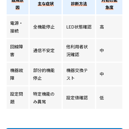
故障原
対処の緊
主な症状
診断方法
因
急度
電源・
全機能停止
LED状態確認
高
接続
回線障
他利用者状
通信不安定
中
害
況確認
機器故
部分的機能
機器交換テ
中
障
停止
スト
設定問
特定機能の
設定値確認
低
題
み異常