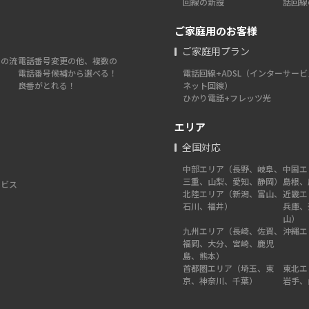
回線の新設
話回線
ご家庭用のお客様
ご家庭用プラン
での流
電話番号変更の他、複数の
電話番号候補から選べる！
電話回線+ADSL（インター
サービ
良番がとれる！
ネット回線）
ひかり電話+フレッツ光
エリア
全国対応
中部エリア（長野、岐阜、
中国エ
三重、山梨、愛知、静岡）
島根、
ービス
北陸エリア（新潟、富山、
近畿エ
石川、福井）
兵庫、
山）
九州エリア（長崎、佐賀、
沖縄エ
福岡、大分、宮崎、鹿児
島、熊本）
首都圏エリア（埼玉、東
東北エ
京、神奈川、千葉）
岩手、