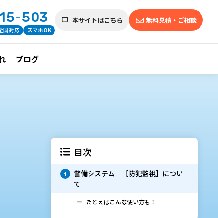
715-503
本サイトはこちら
無料見積・ご相談
全国対応
スマホOK
れ
ブログ
目次
警備システム 【防犯監視】につい
1
て
たとえばこんな使い方も！