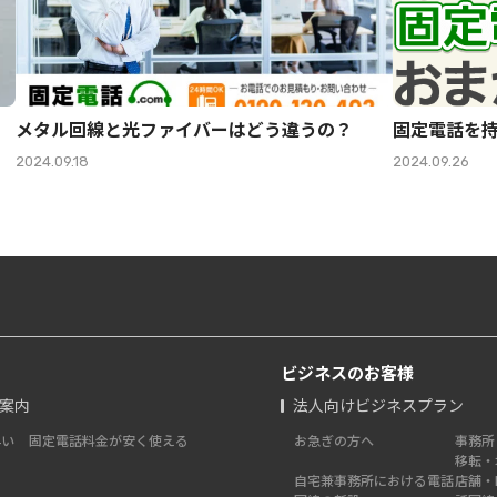
メタル回線と光ファイバーはどう違うの？
固定電話を
2024.09.18
2024.09.26
ビジネスのお客様
ご案内
法人向けビジネスプラン
早い
固定電話料金が安く使える
お急ぎの方へ
事務所
移転・
自宅兼事務所における電話
店舗・