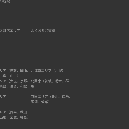
の新設
ス対応エリア
よくあるご質問
リア（鳥取、岡山、
北海道エリア（札幌）
広島、山口）
リア（大阪、京都、
北関東（茨城、栃木、群
奈良、滋賀、和歌
馬）
リア
四国エリア（香川、徳島、
高知、愛媛）
リア（青森、秋田、
山形、宮城、福島）